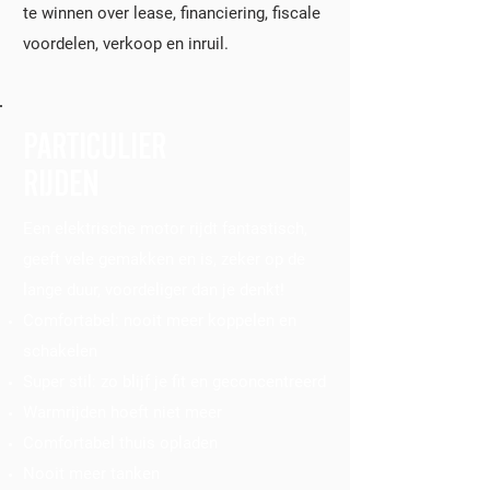
te winnen over lease, financiering, fiscale
voordelen, verkoop en inruil.
PARTICULIER
RIJDEN
Een elektrische motor rijdt fantastisch,
geeft vele gemakken en is, zeker op de
lange duur, voordeliger dan je denkt!
Comfortabel: nooit meer koppelen en
schakelen
Super stil: zo blijf je fit en geconcentreerd
Warmrijden hoeft niet meer
Comfortabel thuis opladen
Nooit meer tanken