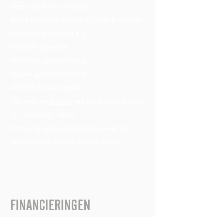
Geen stank en vuiligheid
Nooit meer olie peilen of ketting smeren
Een volle accu voor € 3,-
Vrijstelling van de
motorrijtuigenbelasting
Vrijwel geen onderhoud
Altijd leuke aanspraak
Tip: lees de
BLOGs
van Mark Stroop voor
een duidelijke uitleg
Kom snel eens proefrijden op een van
onze demo’s en laat je overtuigen!
FINANCIERINGEN